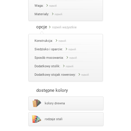
Waga:
rozwiń
Materiały:
rozwiń
opcje
rozwiń wszystkie
Konstrukcja:
rozwiń
Siedzisko i oparcie:
rozwiń
Sposób mocowania:
rozwiń
Dodatkowy stolik:
rozwiń
Dodatkowy stojak rowerowy:
rozwiń
dostępne kolory
kolory drewna
rodzaje stali