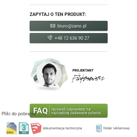
ZAPYTAJ O TEN PRODUKT:
biuro@zano.pl
+48 12 636 90 27
PROJEKTANT
FAQ
Sprawdź odpowiedzi na
najczęściej zadawane pytania
Pliki do pobrania
dokumentacja techniczna
folder reklamowy